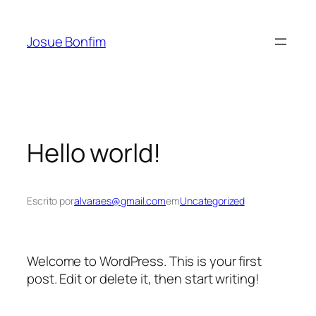
Pular
para
Josue Bonfim
o
conteúdo
Hello world!
Escrito por
alvaraes@gmail.com
em
Uncategorized
Welcome to WordPress. This is your first
post. Edit or delete it, then start writing!