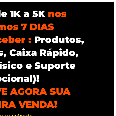
de 1K a 5K
nos
mos 7 DIAS
ceber :
Produtos,
s, Caixa Rápido,
ísico e Suporte
cional)!
E AGORA SUA
IRA VENDA!