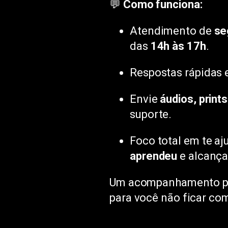
💬
Como funciona:
Atendimento de
se
das
14h às 17h
.
Respostas rápidas e
Envie
áudios, prin
suporte.
Foco total em te aj
aprendeu
e alcançar
Um acompanhamento pró
para você não ficar c